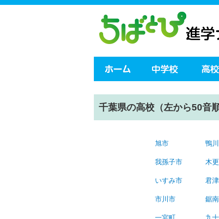
千葉県の高校（左から50音
旭市
鴨
我孫子市
木
いすみ市
君
市川市
鋸
一宮町
九