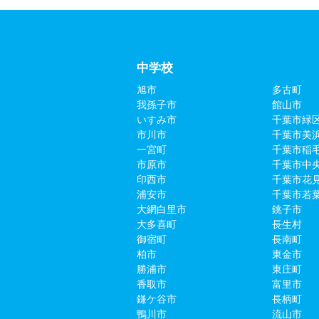
中学校
旭市
多古町
我孫子市
館山市
いすみ市
千葉市緑
市川市
千葉市美
一宮町
千葉市稲
市原市
千葉市中
印西市
千葉市花
浦安市
千葉市若
大網白里市
銚子市
大多喜町
長生村
御宿町
長南町
柏市
東金市
勝浦市
東庄町
香取市
富里市
鎌ケ谷市
長柄町
鴨川市
流山市