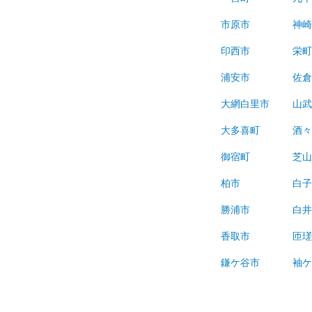
市原市
神
印西市
栄
浦安市
佐
大網白里市
山
大多喜町
酒
御宿町
芝
柏市
白
勝浦市
白
香取市
匝
鎌ケ谷市
袖