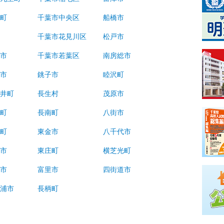
崎町
千葉市中央区
船橋市
町
千葉市花見川区
松戸市
倉市
千葉市若葉区
南房総市
武市
銚子市
睦沢町
々井町
長生村
茂原市
山町
長南町
八街市
子町
東金市
八千代市
井市
東庄町
横芝光町
瑳市
富里市
四街道市
ケ浦市
長柄町