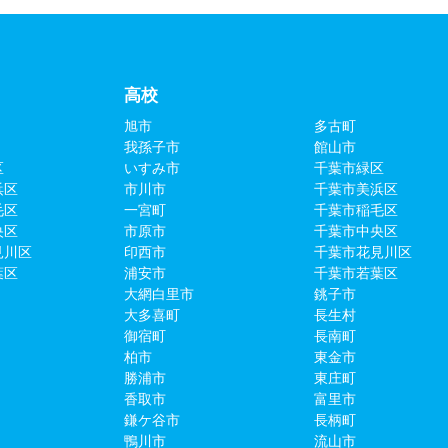
高校
旭市
多古町
我孫子市
館山市
区
いすみ市
千葉市緑区
浜区
市川市
千葉市美浜区
毛区
一宮町
千葉市稲毛区
央区
市原市
千葉市中央区
見川区
印西市
千葉市花見川区
葉区
浦安市
千葉市若葉区
大網白里市
銚子市
大多喜町
長生村
御宿町
長南町
柏市
東金市
勝浦市
東庄町
香取市
富里市
鎌ケ谷市
長柄町
鴨川市
流山市