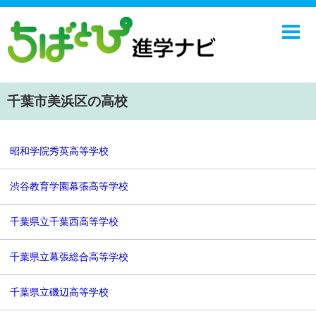
ホーム
中学校
高校
千葉市美浜区の高校
学校ニュース
NIE
昭和学院秀英高等学校
エンジョイ！学園ライフ
渋谷教育学園幕張高等学校
ちばとぴ
千葉県立千葉西高等学校
千葉県立幕張総合高等学校
千葉県立磯辺高等学校