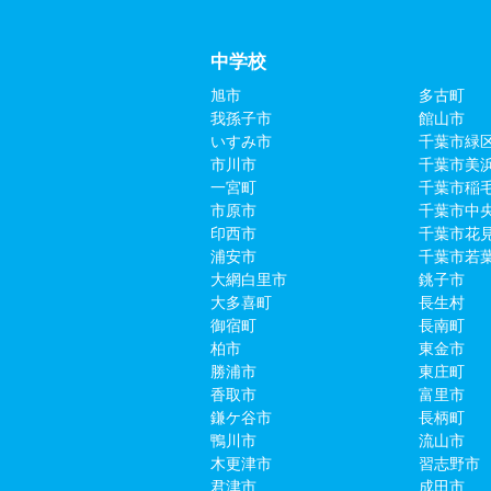
中学校
旭市
多古町
我孫子市
館山市
いすみ市
千葉市緑
市川市
千葉市美
一宮町
千葉市稲
市原市
千葉市中
印西市
千葉市花
浦安市
千葉市若
大網白里市
銚子市
大多喜町
長生村
御宿町
長南町
柏市
東金市
勝浦市
東庄町
香取市
富里市
鎌ケ谷市
長柄町
鴨川市
流山市
木更津市
習志野市
君津市
成田市