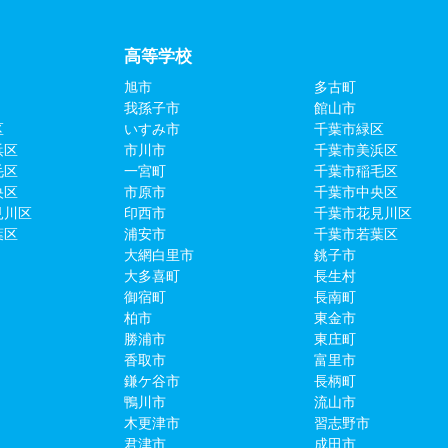
高等学校
旭市
多古町
我孫子市
館山市
区
いすみ市
千葉市緑区
浜区
市川市
千葉市美浜区
毛区
一宮町
千葉市稲毛区
央区
市原市
千葉市中央区
見川区
印西市
千葉市花見川区
葉区
浦安市
千葉市若葉区
大網白里市
銚子市
大多喜町
長生村
御宿町
長南町
柏市
東金市
勝浦市
東庄町
香取市
富里市
鎌ケ谷市
長柄町
鴨川市
流山市
木更津市
習志野市
君津市
成田市