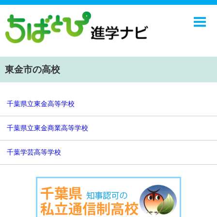
ホーム
中学校
高校
東金市の高校
学校ニュース
NIE
千葉県立東金高等学校
エンジョイ！学園ライフ
千葉県立東金商業高等学校
ちばとぴ
千葉学芸高等学校