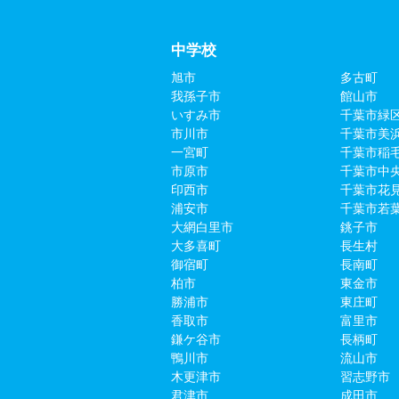
中学校
旭市
多古町
我孫子市
館山市
いすみ市
千葉市緑
市川市
千葉市美
一宮町
千葉市稲
市原市
千葉市中
印西市
千葉市花
浦安市
千葉市若
大網白里市
銚子市
大多喜町
長生村
御宿町
長南町
柏市
東金市
勝浦市
東庄町
香取市
富里市
鎌ケ谷市
長柄町
鴨川市
流山市
木更津市
習志野市
君津市
成田市