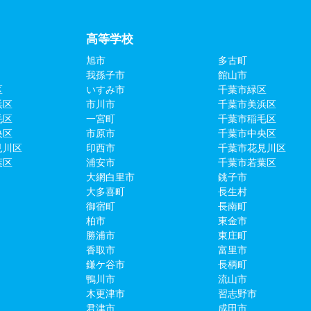
高等学校
旭市
多古町
我孫子市
館山市
区
いすみ市
千葉市緑区
浜区
市川市
千葉市美浜区
毛区
一宮町
千葉市稲毛区
央区
市原市
千葉市中央区
見川区
印西市
千葉市花見川区
葉区
浦安市
千葉市若葉区
大網白里市
銚子市
大多喜町
長生村
御宿町
長南町
柏市
東金市
勝浦市
東庄町
香取市
富里市
鎌ケ谷市
長柄町
鴨川市
流山市
木更津市
習志野市
君津市
成田市