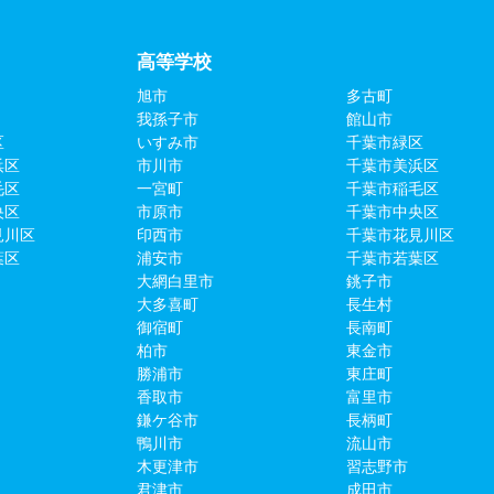
高等学校
旭市
多古町
我孫子市
館山市
区
いすみ市
千葉市緑区
浜区
市川市
千葉市美浜区
毛区
一宮町
千葉市稲毛区
央区
市原市
千葉市中央区
見川区
印西市
千葉市花見川区
葉区
浦安市
千葉市若葉区
大網白里市
銚子市
大多喜町
長生村
御宿町
長南町
柏市
東金市
勝浦市
東庄町
香取市
富里市
鎌ケ谷市
長柄町
鴨川市
流山市
木更津市
習志野市
君津市
成田市