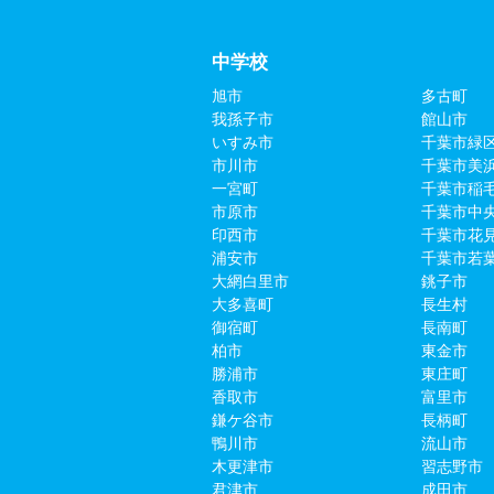
中学校
旭市
多古町
我孫子市
館山市
いすみ市
千葉市緑
市川市
千葉市美
一宮町
千葉市稲
市原市
千葉市中
印西市
千葉市花
浦安市
千葉市若
大網白里市
銚子市
大多喜町
長生村
御宿町
長南町
柏市
東金市
勝浦市
東庄町
香取市
富里市
鎌ケ谷市
長柄町
鴨川市
流山市
木更津市
習志野市
君津市
成田市