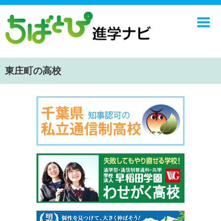
ホーム
中学校
高校
東庄町の高校
学校ニュース
NIE
エンジョイ！学園ライフ
ちばとぴ