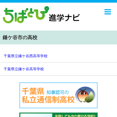
ホーム
中学校
高校
鎌ケ谷市の高校
学校ニュース
NIE
千葉県立鎌ケ谷西高等学校
エンジョイ！学園ライフ
千葉県立鎌ケ谷高等学校
ちばとぴ