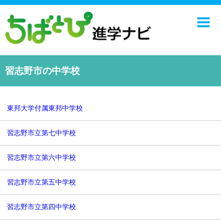
ホーム
中学校
高校
習志野市の中学校
学校ニュース
NIE
東邦大学付属東邦中学校
エンジョイ！学園ライフ
習志野市立第七中学校
千葉日報オンライン
習志野市立第六中学校
習志野市立第五中学校
習志野市立第四中学校