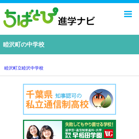
ホーム
中学校
高校
睦沢町の中学校
学校ニュース
NIE
睦沢町立睦沢中学校
エンジョイ！学園ライフ
千葉日報オンライン